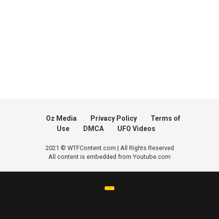
Oz Media
Privacy Policy
Terms of
Use
DMCA
UFO Videos
2021 © WTFContent.com | All Rights Reserved
All content is embedded from Youtube.com