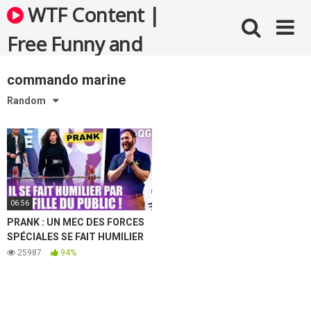
Skip
WTF Content |
to
content
Free Funny and
Bizarre Videos
commando marine
Random
06:56
PRANK : UN MEC DES FORCES
SPÉCIALES SE FAIT HUMILIER
PAR UNE FILLE DU PUBLIC !
25987
94%