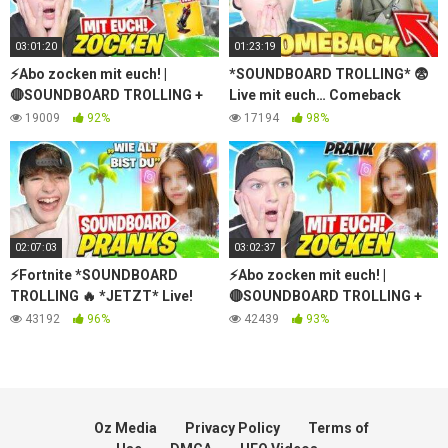
03:01:20
01:23:19
⚡Abo zocken mit euch! |
*SOUNDBOARD TROLLING* 😨
🔴SOUNDBOARD TROLLING +
Live mit euch… Comeback
*UPDATE*⚡| Fortnite
Stream | Abo zocken 🛑|
19009
92%
17194
98%
Livestream Deutsch🤞
Fortnite Livestream Deu
02:07:03
03:02:37
⚡Fortnite *SOUNDBOARD
⚡Abo zocken mit euch! |
TROLLING 🔥 *JETZT* Live!
🔴SOUNDBOARD TROLLING +
Abo zocken mit euch🔴|
*UPDATE*⚡| Fortnite
43192
96%
42439
93%
Fortnite Livestream Deutsch💖
Livestream Deutsch🤞
Oz Media
Privacy Policy
Terms of