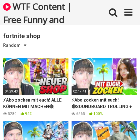
Skip
WTF Content |
to
content
Free Funny and
Bizarre Videos
fortnite shop
Random
04:29:43
02:17:41
⚡Abo zocken mit euch! ALLE
⚡Abo zocken mit euch! |
KÖNNEN MITMACHEN🔴|
🔴SOUNDBOARD TROLLING +
Custom/Kreativ | Fortnite
*UPDATE*⚡| Fortnite
5280
94%
6565
100%
Livestream Deutsch🏆
Livestream Deutsch🤞